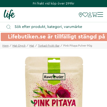
Fri frakt vid köp över 299kr
Lifebutiken.se är tillfälligt stängd 
Hem
Mat-Dryck
Mat
Torkad-Frukt-Bar
Pink Pitaya Pulver 90g