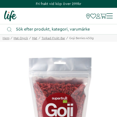
Fri frakt vid köp över 299kr
Hem
Mat-Dryck
Mat
Torkad-Frukt-Bar
Goji Berries 450g