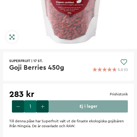
SUPERFRUIT
|
17 ST.
Goji Berries 450g
5.0
(
1
)
283 kr
Prishistorik
Ej i lager
Till denna påse har Superfruit valt ut de finaste ekologiska gojibären
ifrån Ningxia. De är osvavlade och RAW.