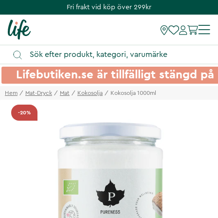
Fri frakt vid köp över 299kr
Lifebutiken.se är tillfälligt stängd 
Hem
Mat-Dryck
Mat
Kokosolja
Kokosolja 1000ml
-20%