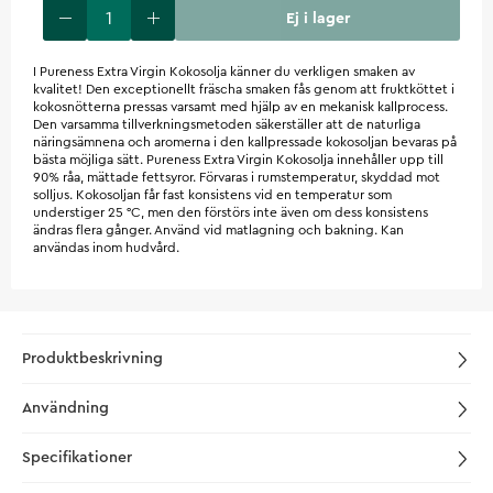
Ej i lager
I Pureness Extra Virgin Kokosolja känner du verkligen smaken av
kvalitet! Den exceptionellt fräscha smaken fås genom att fruktköttet i
kokosnötterna pressas varsamt med hjälp av en mekanisk kallprocess.
Den varsamma tillverkningsmetoden säkerställer att de naturliga
näringsämnena och aromerna i den kallpressade kokosoljan bevaras på
bästa möjliga sätt. Pureness Extra Virgin Kokosolja innehåller upp till
90% råa, mättade fettsyror. Förvaras i rumstemperatur, skyddad mot
solljus. Kokosoljan får fast konsistens vid en temperatur som
understiger 25 °C, men den förstörs inte även om dess konsistens
ändras flera gånger. Använd vid matlagning och bakning. Kan
användas inom hudvård.
Produktbeskrivning
Användning
Specifikationer