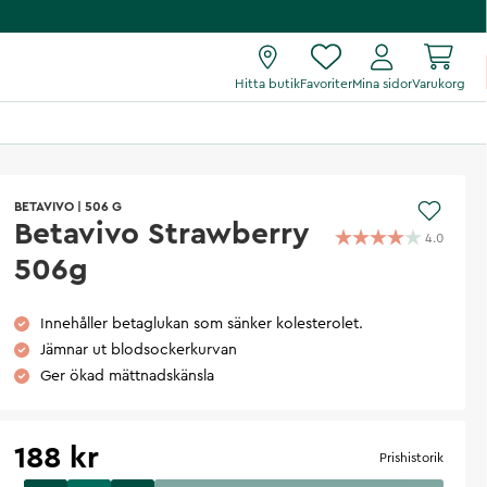
Hitta butik
Favoriter
Mina sidor
Varukorg
BETAVIVO
|
506 G
Betavivo Strawberry
4.0
506g
Innehåller betaglukan som sänker kolesterolet.
Jämnar ut blodsockerkurvan
Ger ökad mättnadskänsla
188 kr
Prishistorik