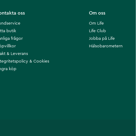
ontakta oss
Om oss
undservice
Om Life
tta butik
Life Club
nliga frågor
Jobba på Life
öpvillkor
Hälsobarometern
rakt & Leverans
ntegritetspolicy & Cookies
ngra köp