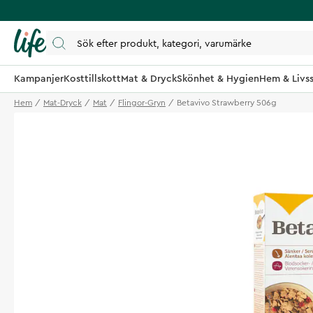
Kampanjer
Kosttillskott
Mat & Dryck
Skönhet & Hygien
Hem & Livss
Hem
Mat-Dryck
Mat
Flingor-Gryn
Betavivo Strawberry 506g