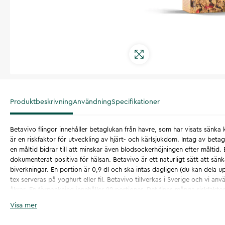
Produktbeskrivning
Användning
Specifikationer
Betavivo flingor
innehåller betaglukan från havre, som har visats sänka k
är en riskfaktor för utveckling av hjärt- och kärlsjukdom.
Intag av betag
en måltid bidrar till att minskar även blodsockerhöjningen efter måltid
.
dokumenterat positiva för hälsan. Betavivo är ett naturligt sätt att sänk
biverkningar. En portion är 0,9 dl och ska intas dagligen (du kan dela
tex serveras på yoghurt eller fil. Betavivo tillverkas i Sverige och vi an
åkrar. En förpackning innehåller 22 portioner. Det finns många riskfaktor
kärlsjukdomar. En ändring av någon av dessa riskfaktorer kan, men beh
Visa mer
effekt. En mångsidig, balanserad kost och en hälsosam livsstil är alltid vi