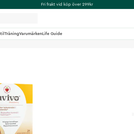
Fri frakt vid köp över 299kr
til
Träning
Varumärken
Life Guide