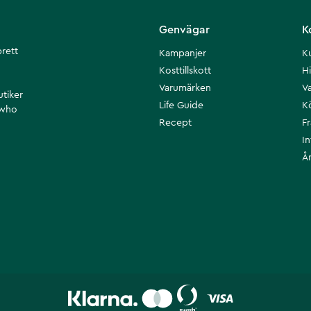
Genvägar
K
brett
Kampanjer
K
Kosttillskott
Hi
Varumärken
Va
utiker
Life Guide
K
 who
Recept
F
I
Å