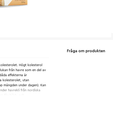
Fråga om produkten
olesterolet.
Högt kolesterol
lukan från havre som en del av
 Båda effekterna är
a kolesterolet, utan
 upp mängden under dagen). Kan
vänder havrekli från nordiska
er för hjärt- och
över inte, ha en gynnsam
ktigt.