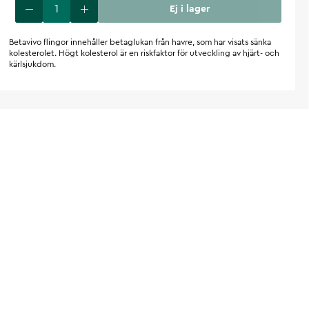
Ej i lager
Betavivo flingor innehåller betaglukan från havre, som har visats sänka
kolesterolet. Högt kolesterol är en riskfaktor för utveckling av hjärt- och
kärlsjukdom.