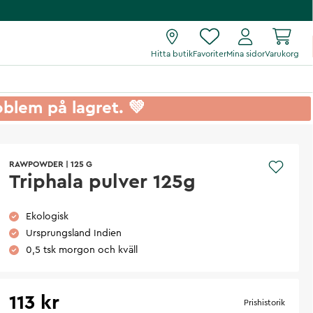
Hitta butik
Favoriter
Mina sidor
Varukorg
roblem på lagret. 💚
RAWPOWDER
|
125 G
Triphala pulver 125g
Ekologisk
Ursprungsland Indien
0,5 tsk morgon och kväll
113 kr
Prishistorik