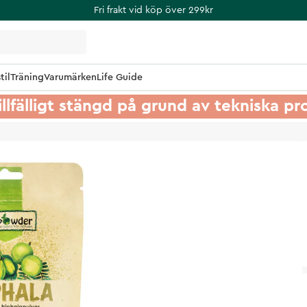
Fri frakt vid köp över 299kr
til
Träning
Varumärken
Life Guide
illfälligt stängd på grund av tekniska p