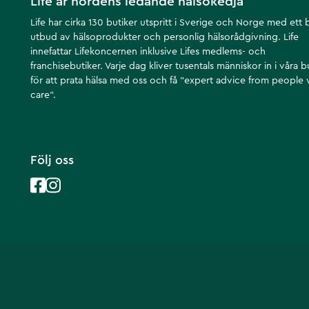
Life är nordens ledande hälsokedja
Life har cirka 130 butiker utspritt i Sverige och Norge med ett 
utbud av hälsoprodukter och personlig hälsorådgivning. Life
innefattar Lifekoncernen inklusive Lifes medlems- och
franchisebutiker. Varje dag kliver tusentals människor in i våra b
för att prata hälsa med oss och få ”expert advice from people
care”.
Följ oss