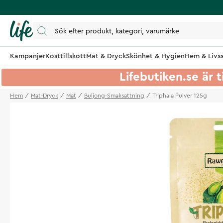
Kampanjer
Kosttillskott
Mat & Dryck
Skönhet & Hygien
Hem & Livss
Lifebutiken.se är t
Hem
Mat-Dryck
Mat
Buljong-Smaksattning
Triphala Pulver 125g