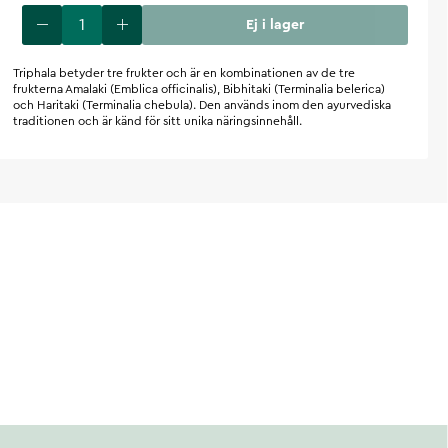
Ej i lager
Triphala betyder tre frukter och är en kombinationen av de tre
frukterna Amalaki (Emblica officinalis), Bibhitaki (Terminalia belerica)
och Haritaki (Terminalia chebula). Den används inom den ayurvediska
traditionen och är känd för sitt unika näringsinnehåll.