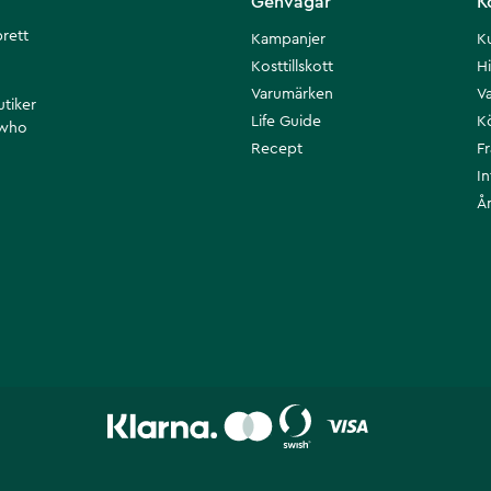
Genvägar
K
brett
Kampanjer
K
Kosttillskott
Hi
Varumärken
Va
utiker
Life Guide
K
 who
Recept
F
I
Å