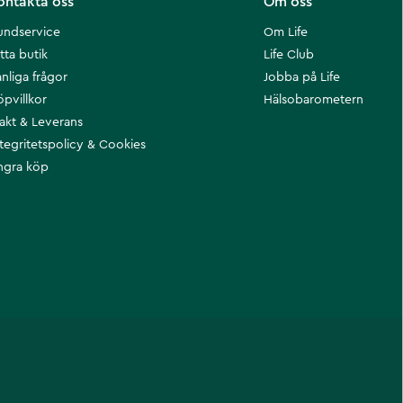
ontakta oss
Om oss
undservice
Om Life
tta butik
Life Club
nliga frågor
Jobba på Life
öpvillkor
Hälsobarometern
rakt & Leverans
ntegritetspolicy & Cookies
ngra köp