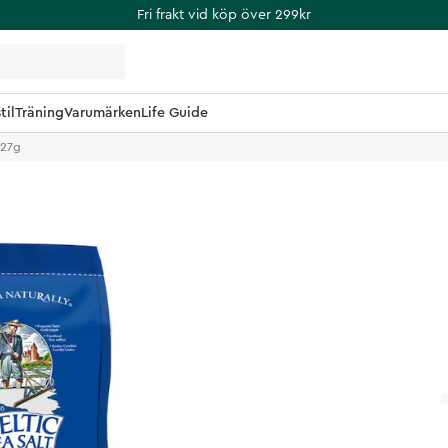
Fri frakt vid köp över 299kr
til
Träning
Varumärken
Life Guide
227g