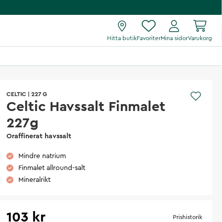
Hitta butik
Favoriter
Mina sidor
Varukorg
CELTIC
|
227 G
Celtic Havssalt Finmalet
227g
Oraffinerat havssalt
Mindre natrium
Finmalet allround-salt
Mineralrikt
103 kr
Prishistorik