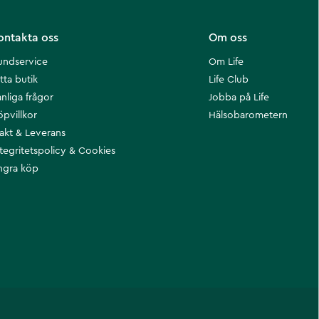
ontakta oss
Om oss
undservice
Om Life
tta butik
Life Club
nliga frågor
Jobba på Life
öpvillkor
Hälsobarometern
rakt & Leverans
ntegritetspolicy & Cookies
ngra köp