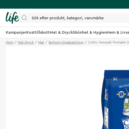
Kampanjer
Kosttillskott
Mat & Dryck
Skönhet & Hygien
Hem & Livss
Hem
Mat-Dryck
Mat
Buljong-Smaksattning
Celtic Havssalt Finmalet 