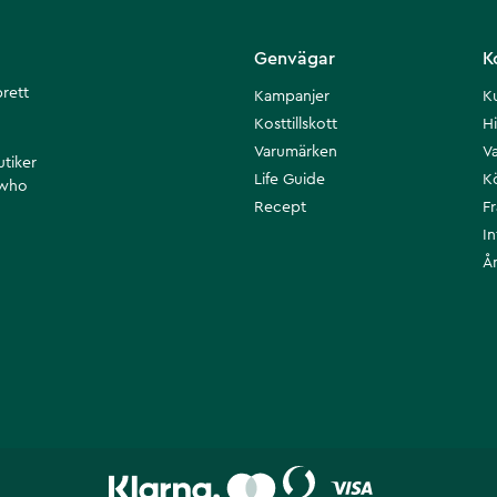
Genvägar
K
brett
Kampanjer
K
Kosttillskott
Hi
Varumärken
Va
utiker
Life Guide
K
 who
Recept
F
I
Å