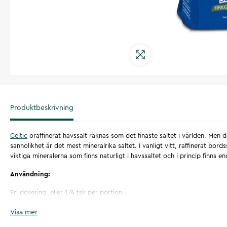
Produktbeskrivning
Celtic
oraffinerat havssalt räknas som det finaste saltet i världen. Men det
sannolikhet är det mest mineralrika saltet. I vanligt vitt, raffinerat bord
viktiga mineralerna som finns naturligt i havssaltet och i princip finns e
Användning:
Fri dosering, eller 1/4 tsk per portion.
Ingredienser:
Visa mer