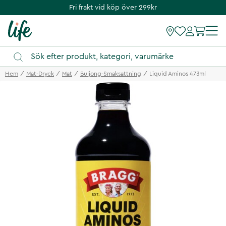
Fri frakt vid köp över 299kr
Hem
Mat-Dryck
Mat
Buljong-Smaksattning
Liquid Aminos 473ml