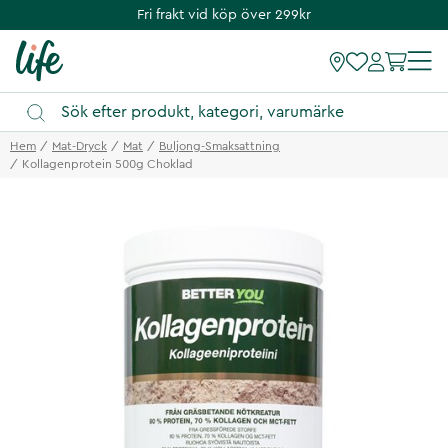
Fri frakt vid köp över 299kr
Hem
Mat-Dryck
Mat
Buljong-Smaksattning
Kollagenprotein 500g Choklad