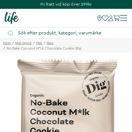
Fri frakt vid köp över 299kr
Hem
Mat-Dryck
Mat
Bars
No-Bake Coconut M*lk Chocolate Cookie 30g