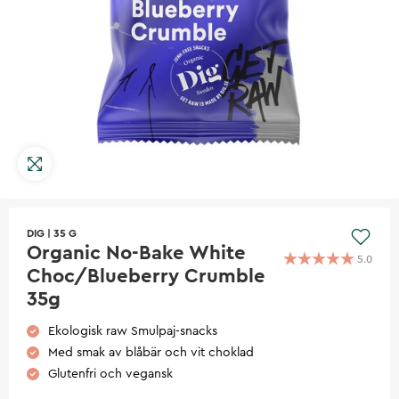
DIG
|
35 G
Organic No-Bake White
5.0
Choc/Blueberry Crumble
35g
Ekologisk raw Smulpaj-snacks
Med smak av blåbär och vit choklad
Glutenfri och vegansk