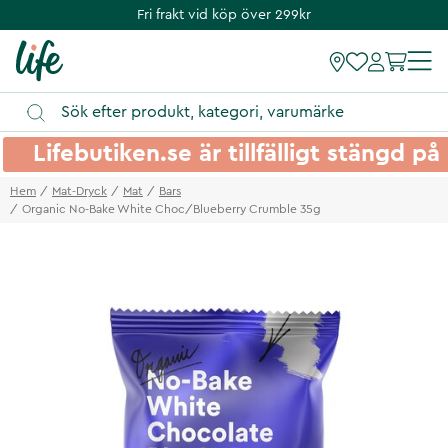
Fri frakt vid köp över 299kr
Lifebutiken.se är tillfälligt stängd 
Hem
Mat-Dryck
Mat
Bars
Organic No-Bake White Choc/Blueberry Crumble 35g