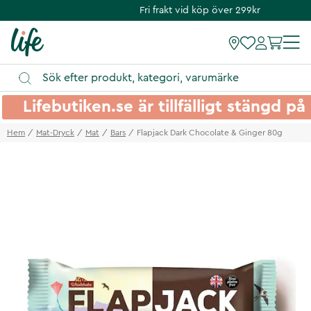
Fri frakt vid köp över 299kr
Lifebutiken.se är tillfälligt stängd 
Hem
Mat-Dryck
Mat
Bars
Flapjack Dark Chocolate & Ginger 80g