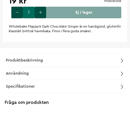
19 kr
Prishistorik
Ej i lager
Wholebake Flapjack Dark Chocolate Ginger är en handgjord, glutenfri
klassiskt brittisk havrekaka. Finns i flera goda smaker.
Produktbeskrivning
Användning
Specifikationer
Fråga om produkten