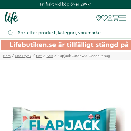
Fri frakt vid köp över 299kr
Lifebutiken.se är tillfälligt stängd 
Hem
Mat-Dryck
Mat
Bars
Flapjack Cashew & Coconut 80g