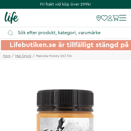
Fri frakt vid köp över 299kr
Lifebutiken.se är tillfälligt stängd 
Hem
Mat-Dryck
Manuka Honey 263 10+