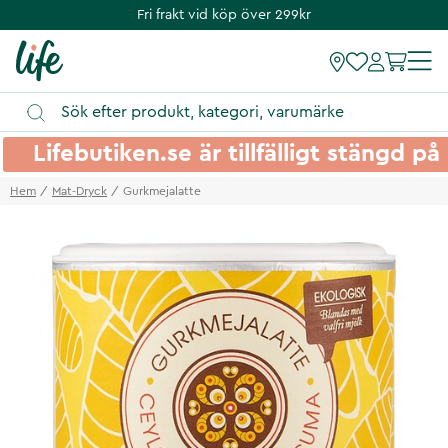
Fri frakt vid köp över 299kr
Lifebutiken.se är tillfälligt stängd 
Hem
Mat-Dryck
Gurkmejalatte