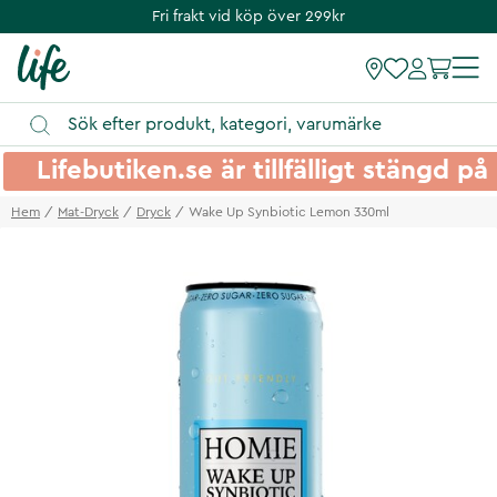
Fri frakt vid köp över 299kr
Lifebutiken.se är tillfälligt stängd 
Hem
Mat-Dryck
Dryck
Wake Up Synbiotic Lemon 330ml