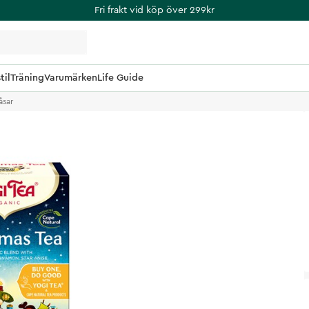
Fri frakt vid köp över 299kr
til
Träning
Varumärken
Life Guide
åsar