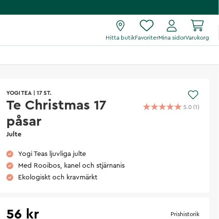
Hitta butik
Favoriter
Mina sidor
Varukorg
YOGI TEA
|
17 ST.
Te Christmas 17
5.0
(
1
)
påsar
Julte
Yogi Teas ljuvliga julte
Med Rooibos, kanel och stjärnanis
Ekologiskt och kravmärkt
56 kr
Prishistorik