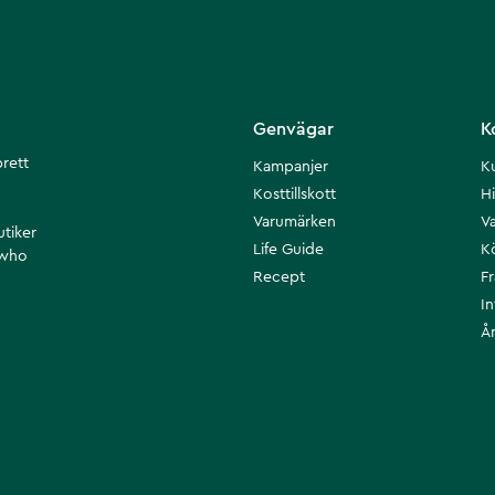
Genvägar
K
brett
Kampanjer
K
Kosttillskott
Hi
Varumärken
Va
utiker
Life Guide
K
 who
Recept
F
I
Å