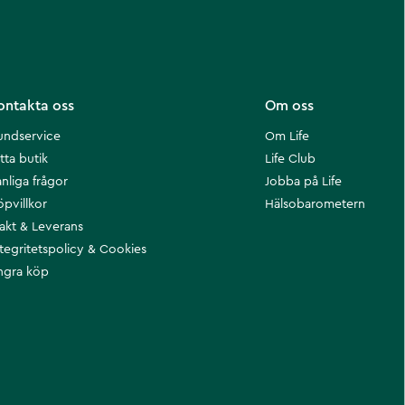
ontakta oss
Om oss
undservice
Om Life
tta butik
Life Club
nliga frågor
Jobba på Life
öpvillkor
Hälsobarometern
rakt & Leverans
ntegritetspolicy & Cookies
ngra köp