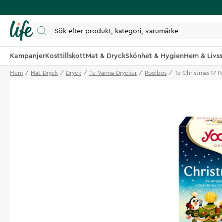
Kampanjer
Kosttillskott
Mat & Dryck
Skönhet & Hygien
Hem & Livss
Hem
Mat-Dryck
Dryck
Te-Varma-Drycker
Rooibos
Te Christmas 17 P