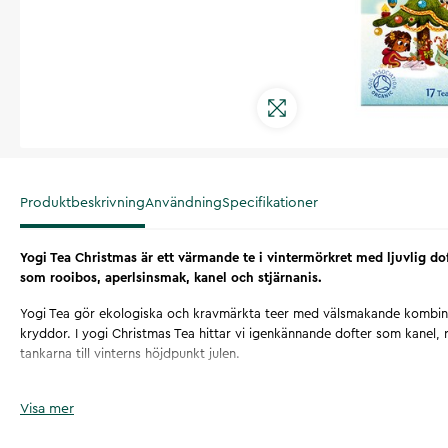
Produktbeskrivning
Användning
Specifikationer
Yogi Tea Christmas är ett värmande te i vintermörkret med ljuvlig do
som rooibos, aperlsinsmak, kanel och stjärnanis.
Yogi Tea gör ekologiska och kravmärkta teer med välsmakande kombin
kryddor. I yogi Christmas Tea hittar vi igenkännande dofter som kanel, 
tankarna till vinterns höjdpunkt julen.
En varm och ljuvlig julsäsong med honeybush, kanel och stjärnanis. Jul ä
Visa mer
tillbaka på året i tacksamhet. För YOGI TEA®; stöder det icke vinstdri
hjälper och bemyndigar föräldralösa barn i Nepal och ser till att de får 