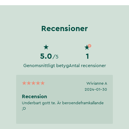
r särskilt viktigt för oss
Kumaris team.
en sötaktig doft. Som namnet
Recensioner
s och odlas än idag uteslutande
tig smak.
5.0
1
/5
en sötaktig och lätt pepprig
Genomsnittligt betyg
Antal recensioner
Wivianne A
2024-01-30
Recension
Underbart gott te. Är beroendeframkallande
;D