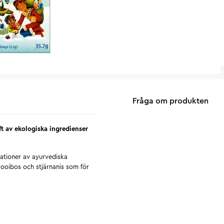
Fråga om produkten
ft av ekologiska ingredienser
ationer av ayurvediska
rooibos och stjärnanis som för
r när du gör en paus och tittar
vande Kumari-projektet som
kärleksfulla hem, god