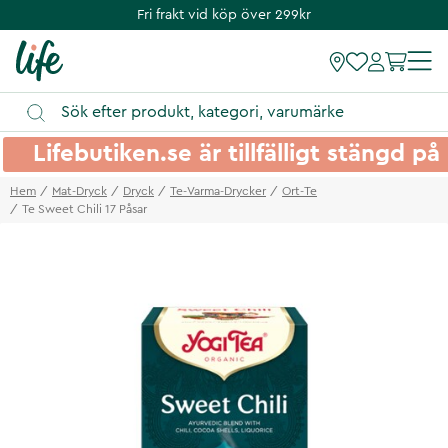
Fri frakt vid köp över 299kr
Lifebutiken.se är tillfälligt stängd 
Hem
Mat-Dryck
Dryck
Te-Varma-Drycker
Ort-Te
Te Sweet Chili 17 Påsar