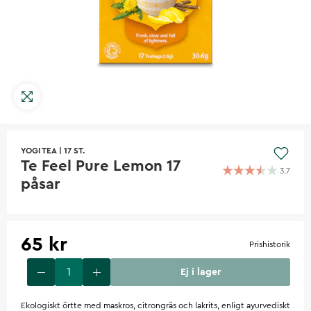
YOGI TEA
|
17 ST.
Te Feel Pure Lemon 17
3.7
påsar
65 kr
Prishistorik
Ej i lager
Ekologiskt örtte med maskros, citrongräs och lakrits, enligt ayurvediskt