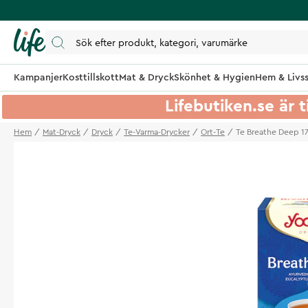
Kampanjer
Kosttillskott
Mat & Dryck
Skönhet & Hygien
Hem & Livss
Lifebutiken.se är t
Hem
Mat-Dryck
Dryck
Te-Varma-Drycker
Ort-Te
Te Breathe Deep 17