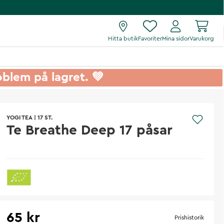
Hitta butik
Favoriter
Mina sidor
Varukorg
roblem på lagret. 💚
YOGI TEA
|
17 ST.
Te Breathe Deep 17 påsar
65 kr
Prishistorik