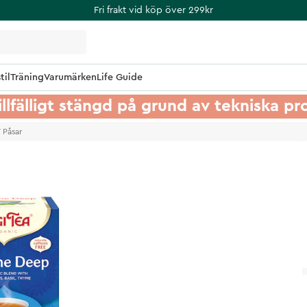
Fri frakt vid köp över 299kr
til
Träning
Varumärken
Life Guide
illfälligt stängd på grund av tekniska p
 Påsar