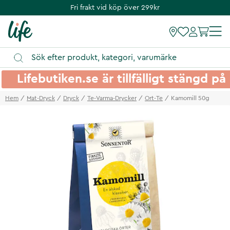
Fri frakt vid köp över 299kr
Lifebutiken.se är tillfälligt stängd 
Hem
Mat-Dryck
Dryck
Te-Varma-Drycker
Ort-Te
Kamomill 50g