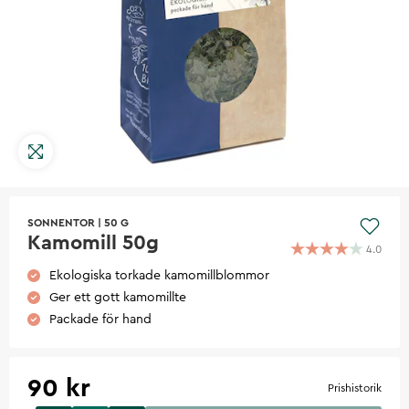
SONNENTOR
|
50 G
Kamomill 50g
4.0
Ekologiska torkade kamomillblommor
Ger ett gott kamomillte
Packade för hand
90 kr
Prishistorik