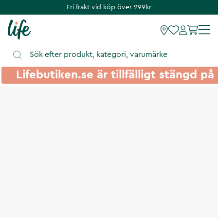
Fri frakt vid köp över 299kr
Lifebutiken.se är tillfälligt stängd 