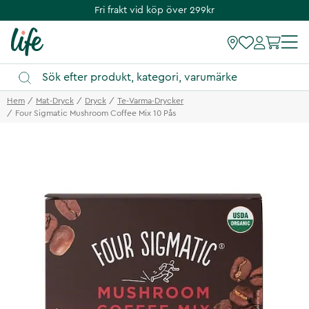
Fri frakt vid köp över 299kr
Hem
Mat-Dryck
Dryck
Te-Varma-Drycker
Four Sigmatic Mushroom Coffee Mix 10 Pås