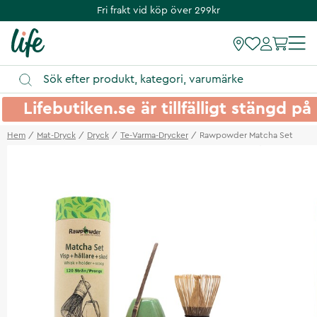
Fri frakt vid köp över 299kr
Lifebutiken.se är tillfälligt stängd 
Hem
Mat-Dryck
Dryck
Te-Varma-Drycker
Rawpowder Matcha Set