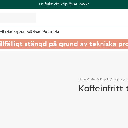
Fri frakt vid köp över 299kr
til
Träning
Varumärken
Life Guide
illfälligt stängd på grund av tekniska p
Hem
Mat & Dryck
Dryck
Koffeinfritt 