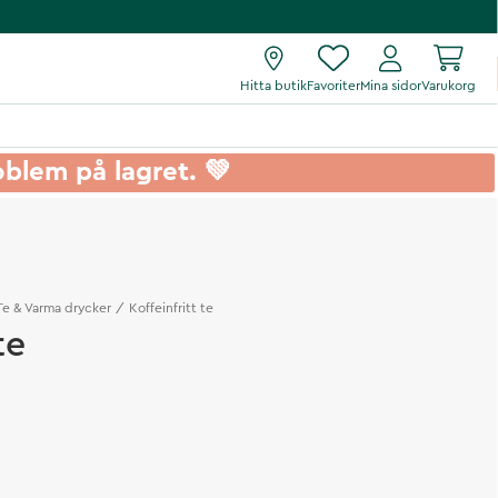
Hitta butik
Favoriter
Mina sidor
Varukorg
roblem på lagret. 💚
Te & Varma drycker
Koffeinfritt te
te