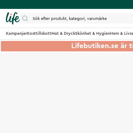
Kampanjer
Kosttillskott
Mat & Dryck
Skönhet & Hygien
Hem & Livss
Lifebutiken.se är t