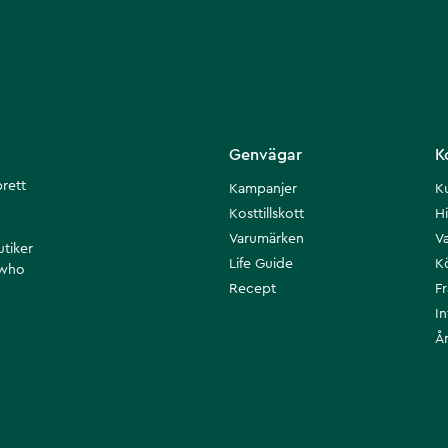
Genvägar
K
brett
Kampanjer
K
Kosttillskott
Hi
Varumärken
Va
utiker
Life Guide
K
 who
Recept
F
I
Å