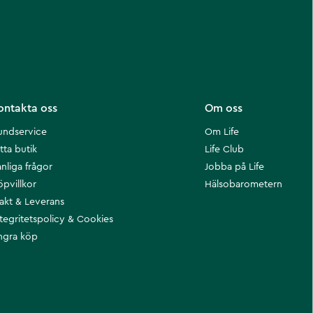
ontakta oss
Om oss
undservice
Om Life
tta butik
Life Club
nliga frågor
Jobba på Life
öpvillkor
Hälsobarometern
rakt & Leverans
ntegritetspolicy & Cookies
ngra köp