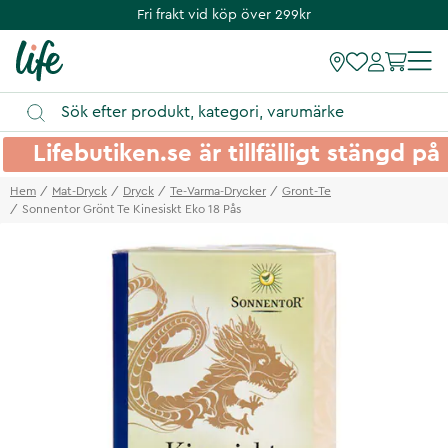
Fri frakt vid köp över 299kr
Lifebutiken.se är tillfälligt stängd 
Hem
Mat-Dryck
Dryck
Te-Varma-Drycker
Gront-Te
Sonnentor Grönt Te Kinesiskt Eko 18 Pås