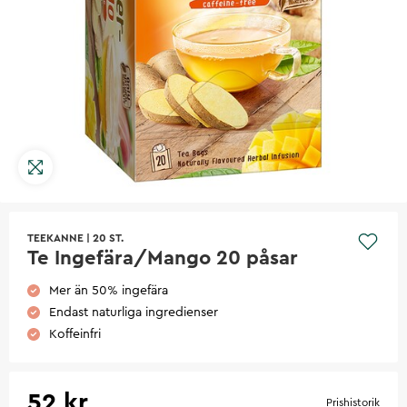
TEEKANNE
|
20 ST.
Te Ingefära/Mango 20 påsar
Mer än 50% ingefära
Endast naturliga ingredienser
Koffeinfri
52 kr
Prishistorik