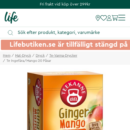
Fri frakt vid köp över 299kr
Lifebutiken.se är tillfälligt stängd 
Hem
Mat-Dryck
Dryck
Te-Varma-Drycker
Te Ingefära/Mango 20 Påsar