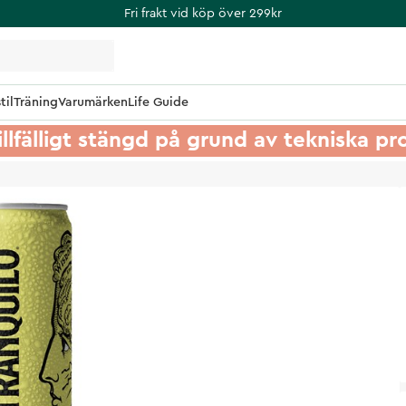
Fri frakt vid köp över 299kr
til
Träning
Varumärken
Life Guide
illfälligt stängd på grund av tekniska p