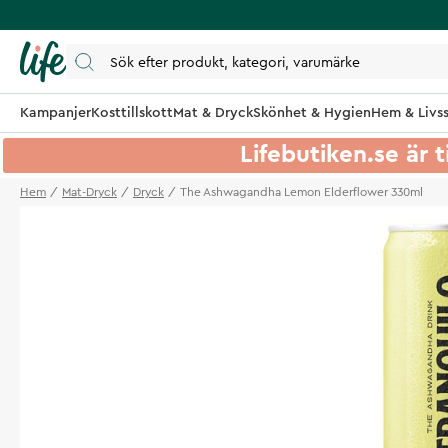
Kampanjer
Kosttillskott
Mat & Dryck
Skönhet & Hygien
Hem & Livss
Lifebutiken.se är t
Hem
Mat-Dryck
Dryck
The Ashwagandha Lemon Elderflower 330ml