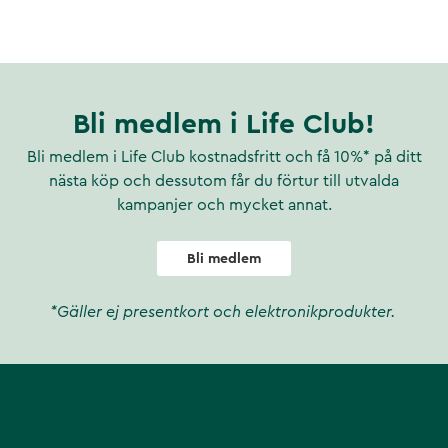
l tillställning eller att
t njuta mer av de saker de tar
ion. - Att ta dig snabbare mot
Bli medlem i Life Club!
Bli medlem i Life Club kostnadsfritt och få 10%* på ditt
 som senaste åren blivit allt
nästa köp och dessutom får du förtur till utvalda
"världens bästa ashwagandha"
kampanjer och mycket annat.
t som dess positiva
dier.
Bli medlem
*Gäller ej presentkort och elektronikprodukter.