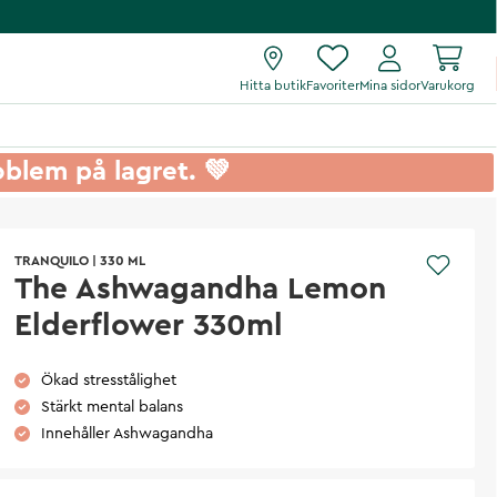
Hitta butik
Favoriter
Mina sidor
Varukorg
roblem på lagret. 💚
TRANQUILO
|
330 ML
The Ashwagandha Lemon
Elderflower 330ml
Ökad stresstålighet
Stärkt mental balans
Innehåller Ashwagandha