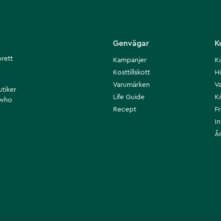
Genvägar
K
brett
Kampanjer
K
Kosttillskott
Hi
Varumärken
Va
utiker
Life Guide
K
 who
Recept
F
I
Å