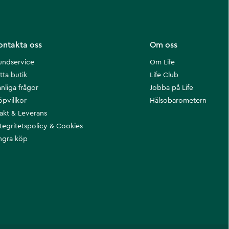
ontakta oss
Om oss
undservice
Om Life
tta butik
Life Club
nliga frågor
Jobba på Life
öpvillkor
Hälsobarometern
rakt & Leverans
ntegritetspolicy & Cookies
ngra köp