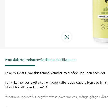
Produktbeskrivning
Användning
Specifikationer
En aktiv livsstil i vår tids tempo kommer med både upp- och nedsidor.
När vi känner oss trötta kan en kopp kaffe rädda dagen. Men vad finns
istället för att skynda framåt?
Vi har alla upplevt hur negativ stress påverkar oss, många gånger värre
Vi tycker därför att ”lugn på burk” borde vara lika tillgängligt som en