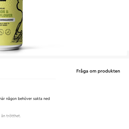
Fråga om produkten
 när någon behöver sakta ned
 än trötthet.
ergi på burk. Oavsett om det