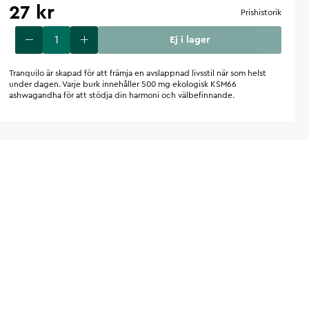
27 kr
Prishistorik
Ej i lager
Tranquilo är skapad för att främja en avslappnad livsstil när som helst
under dagen. Varje burk innehåller 500 mg ekologisk KSM66
ashwagandha för att stödja din harmoni och välbefinnande.