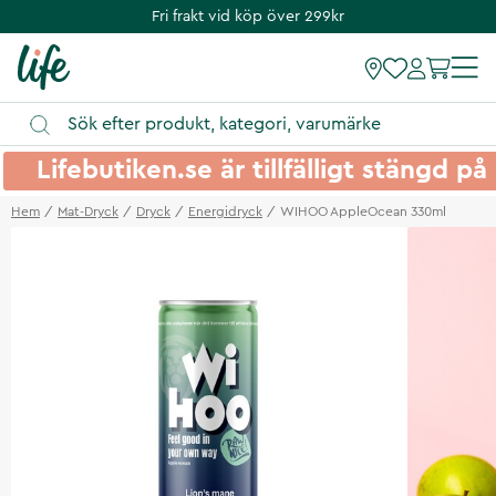
Fri frakt vid köp över 299kr
Lifebutiken.se är tillfälligt stängd 
Hem
Mat-Dryck
Dryck
Energidryck
WIHOO AppleOcean 330ml