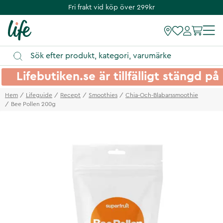
Fri frakt vid köp över 299kr
Lifebutiken.se är tillfälligt stängd 
Hem
Lifeguide
Recept
Smoothies
Chia-Och-Blabarssmoothie
Bee Pollen 200g