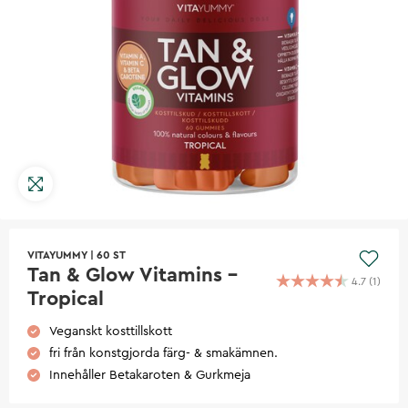
VITAYUMMY
|
60 ST
Tan & Glow Vitamins -
4.7
(
1
)
Tropical
Veganskt kosttillskott
fri från konstgjorda färg- & smakämnen.
Innehåller Betakaroten & Gurkmeja