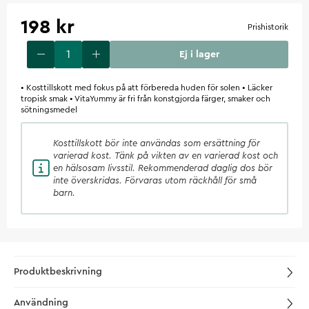
198 kr
Prishistorik
Ej i lager
• Kosttillskott med fokus på att förbereda huden för solen • Läcker
tropisk smak • VitaYummy är fri från konstgjorda färger, smaker och
sötningsmedel
Kosttillskott
bör inte användas som ersättning för
varierad kost. Tänk på vikten av en varierad kost och
en hälsosam livsstil. Rekommenderad daglig dos bör
inte överskridas. Förvaras utom räckhåll för små
barn.
Produktbeskrivning
Användning