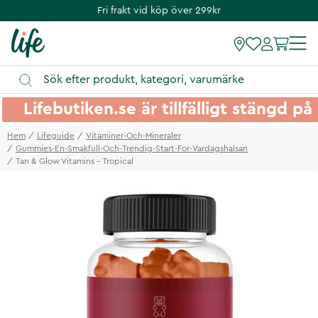
Fri frakt vid köp över 299kr
Lifebutiken.se är tillfälligt stängd 
Hem
Lifeguide
Vitaminer-Och-Mineraler
Gummies-En-Smakfull-Och-Trendig-Start-For-Vardagshalsan
Tan & Glow Vitamins - Tropical