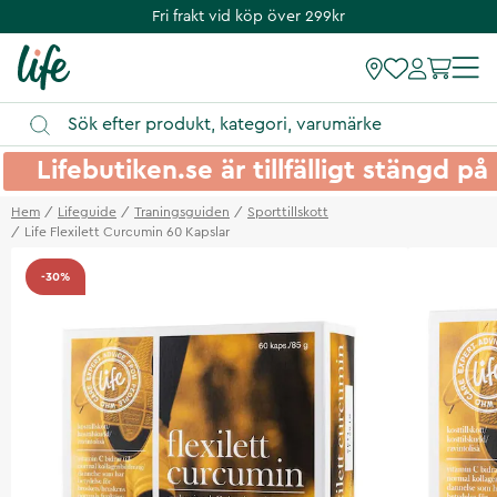
Fri frakt vid köp över 299kr
Lifebutiken.se är tillfälligt stängd 
Hem
Lifeguide
Traningsguiden
Sporttillskott
Life Flexilett Curcumin 60 Kapslar
-30%