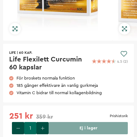
LIFE
|
60 KAP.
Life Flexilett Curcumin
4.5
(
2
)
60 kapslar
För broskets normala funktion
185 gånger effektivare än vanlig gurkmeja
Vitamin C bidrar till normal kollagenbildning
251 kr
359 kr
Prishistorik
Ej i lager