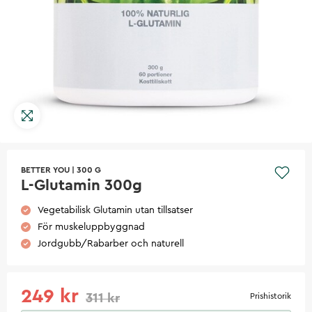
BETTER YOU
|
300 G
L-Glutamin 300g
Vegetabilisk Glutamin utan tillsatser
För muskeluppbyggnad
Jordgubb/Rabarber och naturell
249 kr
311 kr
Prishistorik