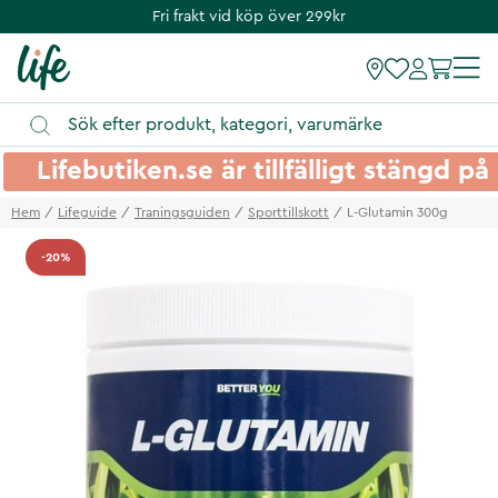
Fri frakt vid köp över 299kr
Lifebutiken.se är tillfälligt stängd 
Hem
Lifeguide
Traningsguiden
Sporttillskott
L-Glutamin 300g
-20%