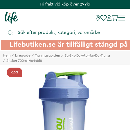
Fri frakt vid köp över 299kr
Lifebutiken.se är tillfälligt stängd 
Hem
Lifeguide
Traningsguiden
Sa-Ska-Du-Ata-Nar-Du-Tranar
Shaker 700ml Marinblå
-20%