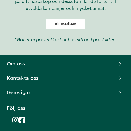
på ditt nästa köp och dessutom får du förtur till
utvalda kampanjer och mycket annat.
Bli medlem
*Gäller ej presentkort och elektronikprodukter.
Om oss
Kontakta oss
Genvägar
Följ oss