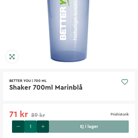
BETTER YOU
|
700 ML
Shaker 700ml Marinblå
71 kr
89 kr
Prishistorik
Ej i lager