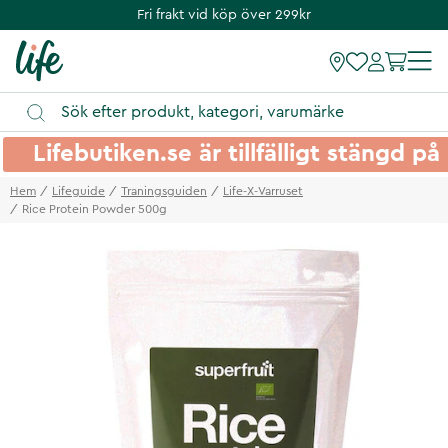
Fri frakt vid köp över 299kr
Lifebutiken.se är tillfälligt stängd 
Hem
Lifeguide
Traningsguiden
Life-X-Varruset
Rice Protein Powder 500g