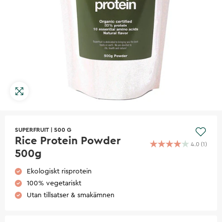
SUPERFRUIT
|
500 G
Rice Protein Powder
4.0
(
1
)
500g
Ekologiskt risprotein
100% vegetariskt
Utan tillsatser & smakämnen