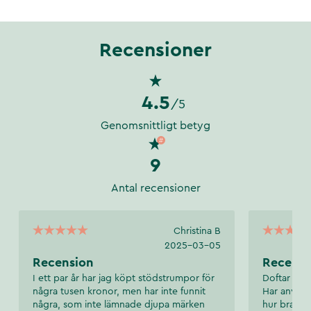
Recensioner
4.5
/5
Genomsnittligt betyg
9
Antal recensioner
Christina B
2025-03-05
Recension
Recensi
I ett par år har jag köpt stödstrumpor för
Doftar gott
några tusen kronor, men har inte funnit
Har använt 
några, som inte lämnade djupa märken
hur bra res