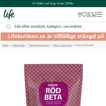
Fri frakt vid köp över 299kr
Lifebutiken.se är tillfälligt stängd 
Hem
Lifeguide
Traningsguiden
Life-X-Varruset
Plog Rödbeta