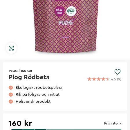
PLOG
|
150 GR
Plog Rödbeta
4.5
(
9
)
Ekologiskt rödbetspulver
Rik på folsyra och nitrat
Helsvensk produkt
160 kr
Prishistorik