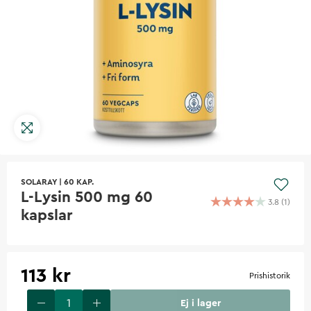
SOLARAY
|
60 KAP.
L-Lysin 500 mg 60
3.8
(
1
)
kapslar
113 kr
Prishistorik
Ej i lager