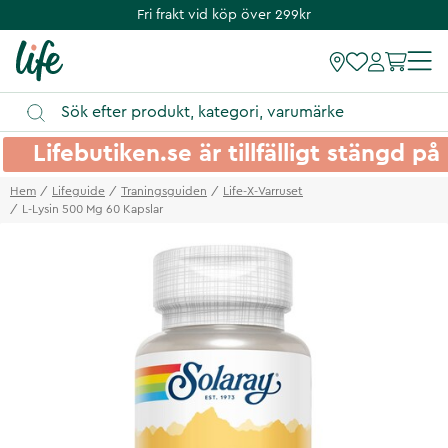
Fri frakt vid köp över 299kr
Lifebutiken.se är tillfälligt stängd 
Hem
Lifeguide
Traningsguiden
Life-X-Varruset
L-Lysin 500 Mg 60 Kapslar