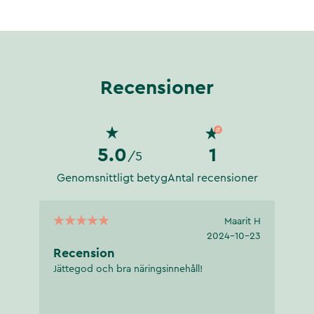
ein
. Protein bidrar till att öka
t de är livsnödvändiga och att
n. Framför allt genom att äta
Recensioner
5.0
1
/5
Genomsnittligt betyg
Antal recensioner
Maarit H
2024-10-23
Recension
Jättegod och bra näringsinnehåll!