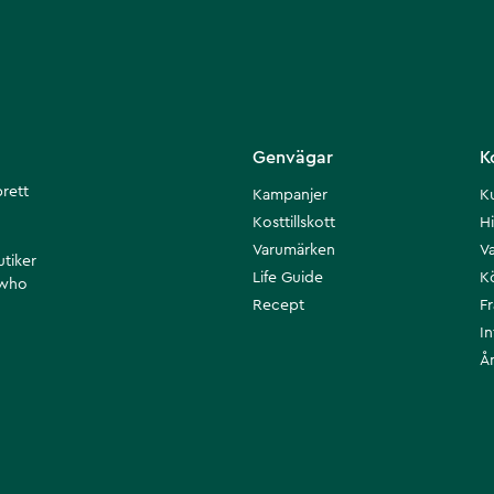
Genvägar
K
brett
Kampanjer
K
Kosttillskott
Hi
Varumärken
Va
utiker
Life Guide
K
 who
Recept
F
I
Å