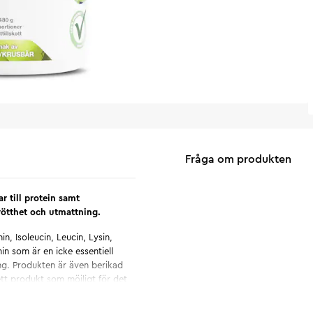
Fråga om produkten
r till protein samt
rötthet och utmattning.
nin, Isoleucin, Leucin, Lysin,
in som är en icke essentiell
ng. Produkten är även berikad
tt produkt som möjligt för det
thet och utmattning.