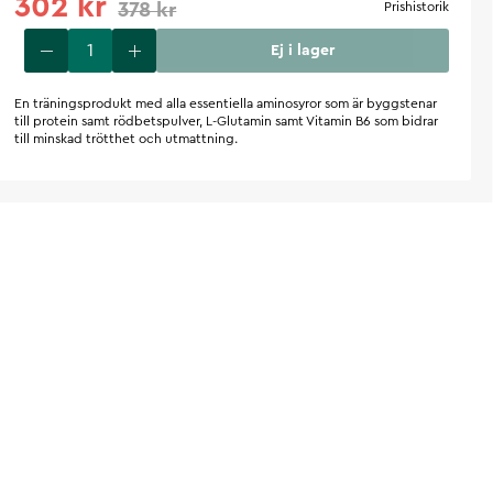
302 kr
378 kr
Prishistorik
Ej i lager
En träningsprodukt med alla essentiella aminosyror som är byggstenar
till protein samt rödbetspulver, L-Glutamin samt Vitamin B6 som bidrar
till minskad trötthet och utmattning.