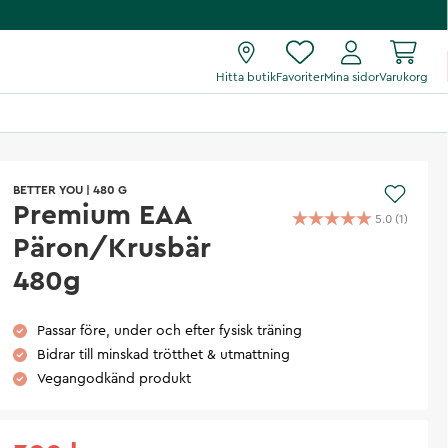
Hitta butik
Favoriter
Mina sidor
Varukorg
BETTER YOU
|
480 G
Premium EAA
5.0
(
1
)
Päron/Krusbär
480g
Passar före, under och efter fysisk träning
Bidrar till minskad trötthet & utmattning
Vegangodkänd produkt