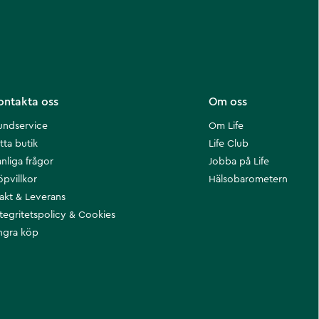
ontakta oss
Om oss
undservice
Om Life
tta butik
Life Club
nliga frågor
Jobba på Life
öpvillkor
Hälsobarometern
rakt & Leverans
ntegritetspolicy & Cookies
ngra köp