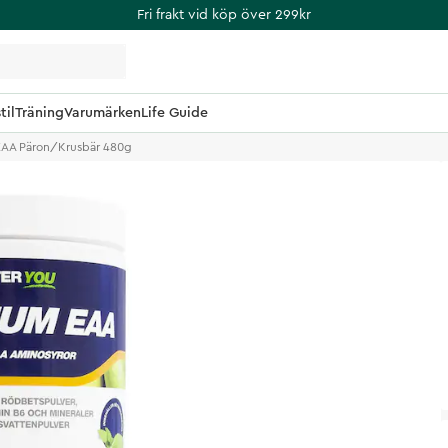
Fri frakt vid köp över 299kr
til
Träning
Varumärken
Life Guide
AA Päron/Krusbär 480g