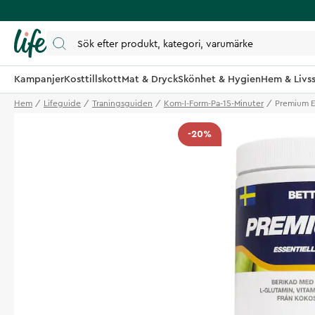
Kampanjer
Kosttillskott
Mat & Dryck
Skönhet & Hygien
Hem & Livss
Hem
Lifeguide
Traningsguiden
Kom-I-Form-Pa-15-Minuter
Premium E
-20%