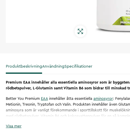
Produktbeskrivning
Användning
Specifikationer
Premium EAA innehåller alla essentiella aminosyror som är byggstena
rödbetspulver, L-Glutamin samt Vitamin B6 som bidrar till minskad t
Better You Premium
EAA
innehåller åtta essentiella
aminosyror
: Fenylala
Metionin, Treonin, Tryptofan och Valin. Produkten innehåller även Glutam
aminosyra som är vanligt förekommande i sporttillskott för muskelökni
med rödbetspulver, Vitamin B6 och kokosvattenpulver för en så komple
hårda träningspasset. Vitamin B6 bidrar bland annat till att minska tröt
Visa mer