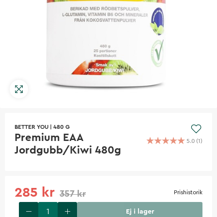
BETTER YOU
|
480 G
Premium EAA
5.0
(
1
)
Jordgubb/Kiwi 480g
285 kr
357 kr
Prishistorik
Ej i lager