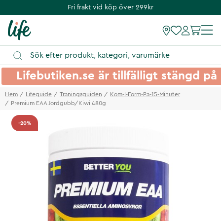
Fri frakt vid köp över 299kr
Lifebutiken.se är tillfälligt stängd 
Hem
Lifeguide
Traningsguiden
Kom-I-Form-Pa-15-Minuter
Premium EAA Jordgubb/Kiwi 480g
-20%