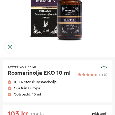
BETTER YOU
|
10 ML
Rosmarinolja EKO 10 ml
4.5
(
1
)
100% eterisk Rosmarinolja
Olja från Europa
Outspädd. 10 ml
103 kr
129 kr
Prishistorik