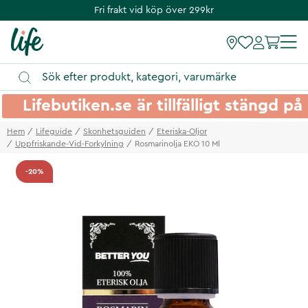
Fri frakt vid köp över 299kr
Lifebutiken.se är tillfälligt stängd 
Hem
Lifeguide
Skonhetsguiden
Eteriska-Oljor
Uppfriskande-Vid-Forkylning
Rosmarinolja EKO 10 Ml
-20%