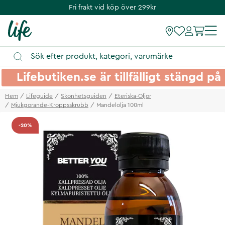
Fri frakt vid köp över 299kr
Lifebutiken.se är tillfälligt stängd 
Hem
Lifeguide
Skonhetsguiden
Eteriska-Oljor
Mjukgorande-Kroppsskrubb
Mandelolja 100ml
-20%