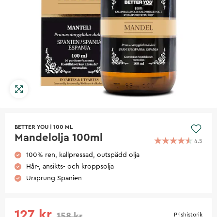
BETTER YOU
|
100 ML
Mandelolja 100ml
4.5
100% ren, kallpressad, outspädd olja
Hår-, ansikts- och kroppsolja
Ursprung Spanien
127 kr
158 kr
Prishistorik