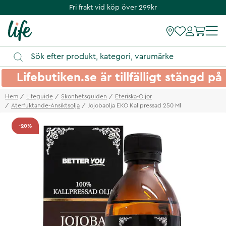
Fri frakt vid köp över 299kr
Lifebutiken.se är tillfälligt stängd 
Hem
Lifeguide
Skonhetsguiden
Eteriska-Oljor
Aterfuktande-Ansiktsolja
Jojobaolja EKO Kallpressad 250 Ml
-20%