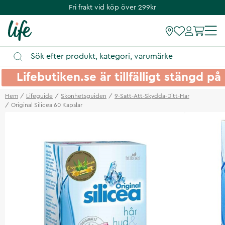
Fri frakt vid köp över 299kr
Lifebutiken.se är tillfälligt stängd 
Hem
Lifeguide
Skonhetsguiden
9-Satt-Att-Skydda-Ditt-Har
Original Silicea 60 Kapslar