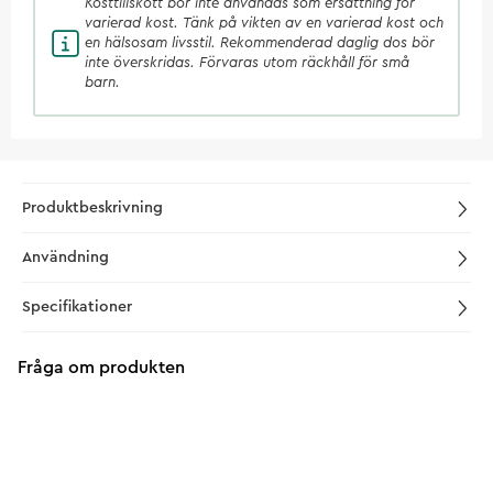
Kosttillskott
bör inte användas som ersättning för
varierad kost. Tänk på vikten av en varierad kost och
en hälsosam livsstil. Rekommenderad daglig dos bör
inte överskridas. Förvaras utom räckhåll för små
barn.
Produktbeskrivning
Användning
Specifikationer
Fråga om produkten