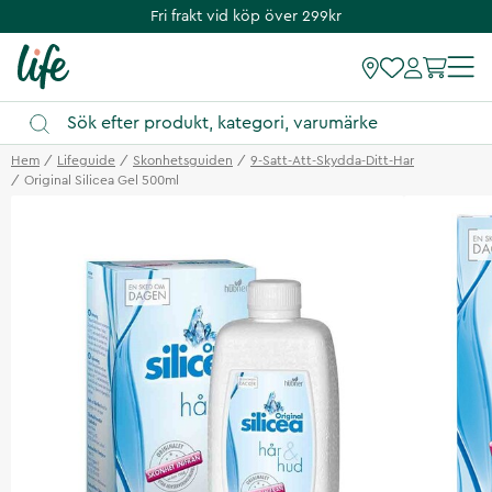
Fri frakt vid köp över 299kr
Hem
Lifeguide
Skonhetsguiden
9-Satt-Att-Skydda-Ditt-Har
Original Silicea Gel 500ml