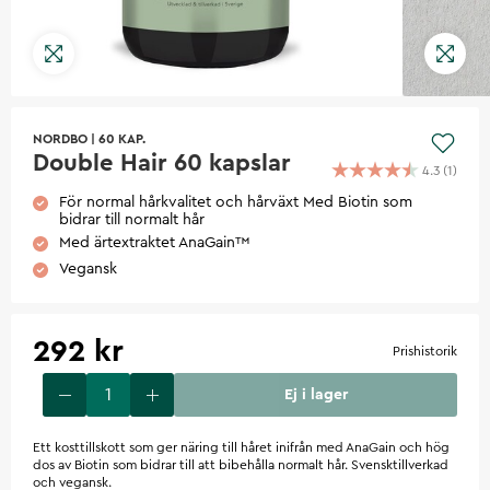
NORDBO
|
60 KAP.
Double Hair 60 kapslar
4.3
(
1
)
För normal hårkvalitet och hårväxt Med Biotin som
bidrar till normalt hår
Med ärtextraktet AnaGain™
Vegansk
292 kr
Prishistorik
Ej i lager
Ett kosttillskott som ger näring till håret inifrån med AnaGain och hög
dos av Biotin som bidrar till att bibehålla normalt hår. Svensktillverkad
och vegansk.