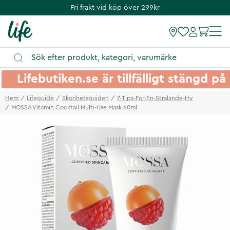
Fri frakt vid köp över 299kr
Lifebutiken.se är tillfälligt stängd 
Hem
Lifeguide
Skonhetsguiden
7-Tips-For-En-Stralande-Hy
MOSSA Vitamin Cocktail Multi-Use Mask 60ml