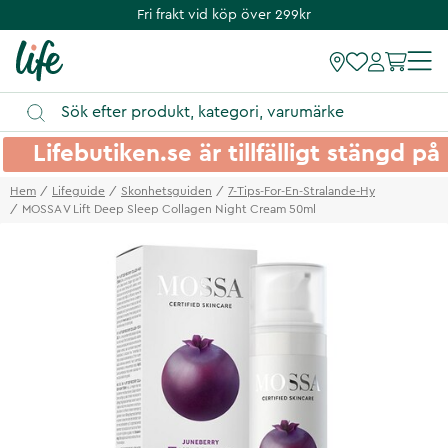
Fri frakt vid köp över 299kr
Lifebutiken.se är tillfälligt stängd 
Hem
Lifeguide
Skonhetsguiden
7-Tips-For-En-Stralande-Hy
MOSSA V Lift Deep Sleep Collagen Night Cream 50ml