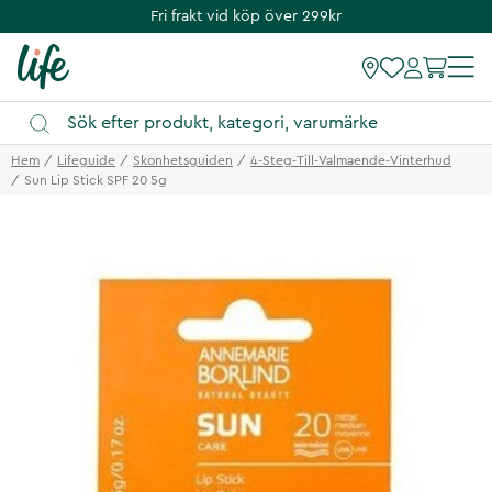
Fri frakt vid köp över 299kr
Hem
Lifeguide
Skonhetsguiden
4-Steg-Till-Valmaende-Vinterhud
Sun Lip Stick SPF 20 5g