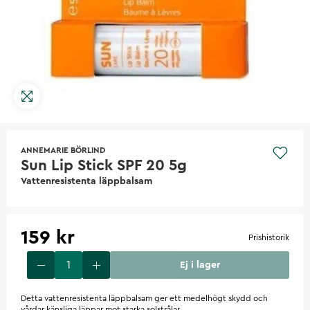
ANNEMARIE BÖRLIND
Sun Lip Stick SPF 20 5g
Vattenresistenta läppbalsam
159 kr
Prishistorik
Ej i lager
Detta vattenresistenta läppbalsam ger ett medelhögt skydd och
vårdar känsliga läppar mot starka solstrålar.