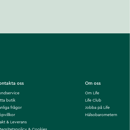
ontakta oss
Om oss
undservice
Om Life
tta butik
Life Club
nliga frågor
Jobba på Life
öpvillkor
Hälsobarometern
rakt & Leverans
ntegritetspolicy & Cookies