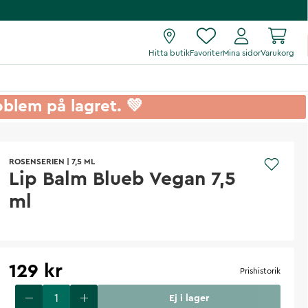
Hitta butik
Favoriter
Mina sidor
Varukorg
roblem på lagret. 💚
ROSENSERIEN
|
7,5 ML
Lip Balm Blueb Vegan 7,5
ml
129 kr
Prishistorik
Ej i lager