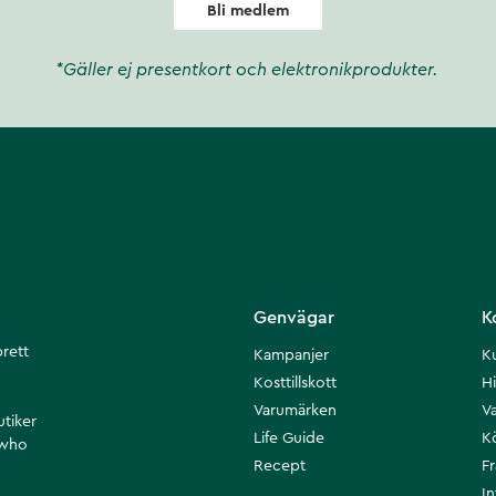
Bli medlem
*Gäller ej presentkort och elektronikprodukter.
Genvägar
K
brett
Kampanjer
K
Kosttillskott
Hi
Varumärken
Va
utiker
Life Guide
K
 who
Recept
F
I