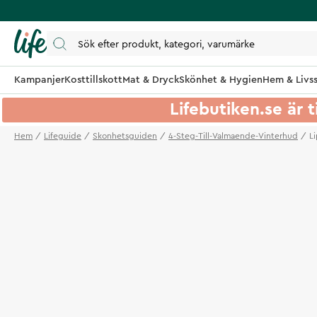
Kampanjer
Kosttillskott
Mat & Dryck
Skönhet & Hygien
Hem & Livss
Lifebutiken.se är t
Hem
Lifeguide
Skonhetsguiden
4-Steg-Till-Valmaende-Vinterhud
L