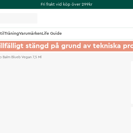
Fri frakt vid köp över 299kr
til
Träning
Varumärken
Life Guide
illfälligt stängd på grund av tekniska p
ip Balm Blueb Vegan 7,5 Ml