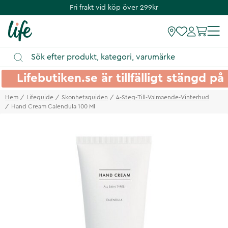
Fri frakt vid köp över 299kr
Lifebutiken.se är tillfälligt stängd 
Hem
Lifeguide
Skonhetsguiden
4-Steg-Till-Valmaende-Vinterhud
Hand Cream Calendula 100 Ml