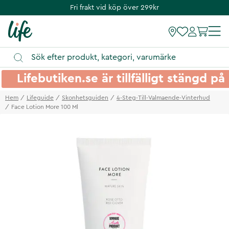
Fri frakt vid köp över 299kr
Lifebutiken.se är tillfälligt stängd 
Hem
Lifeguide
Skonhetsguiden
4-Steg-Till-Valmaende-Vinterhud
Face Lotion More 100 Ml