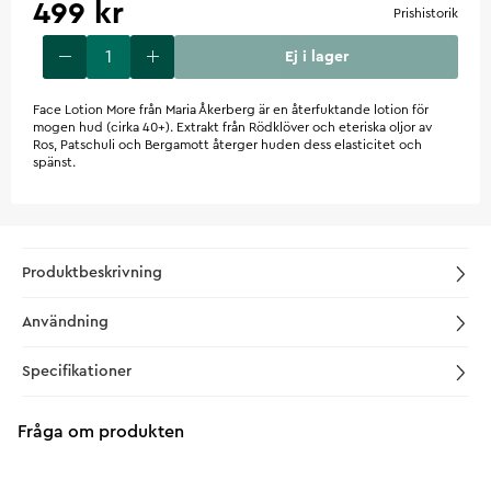
499 kr
Prishistorik
Ej i lager
Face Lotion More från Maria Åkerberg är en återfuktande lotion för
mogen hud (cirka 40+). Extrakt från Rödklöver och eteriska oljor av
Ros, Patschuli och Bergamott återger huden dess elasticitet och
spänst.
Produktbeskrivning
Användning
Specifikationer
Fråga om produkten